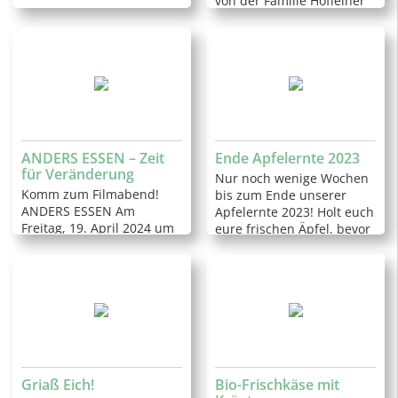
von der Familie Hoffelner
ANDERS ESSEN – Zeit
Ende Apfelernte 2023
für Veränderung
Nur noch wenige Wochen
Komm zum Filmabend!
bis zum Ende unserer
ANDERS ESSEN Am
Apfelernte 2023! Holt euch
Freitag, 19. April 2024 um
eure frischen Äpfel, bevor
18:30 Uhr wird im
es Mitte April zu spät ist.
Theatersaal des Stiftes
Ein herzliches Dankesch…
Kremsmünster der Film
„Anders essen“ g…
Griaß Eich!
Bio-Frischkäse mit