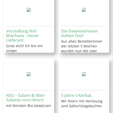
Vorstellung Hof-
Die Gewinnerinnen
Mairhans - neuer
stehen fest!
Lieferant
Aus allen BestellerInnen
Grias eich! Ich bin ein
der letzten 5 Wochen
junger
wurden nun die zwei
Nebenerwerbslandwirt
gezogen
aus Pichl bei Wels und
habe mich auf die
Saftproduktion
spezialisiert. Das Obst
bzw. die Blüten …
NEU - Salami & Mini-
5 Jahre s'KerbaL
Salamis vom Hirsch
Wir feiern mit Verlosung
mit feinsten Bio-Gewürzen
und Geburtstagskuchen