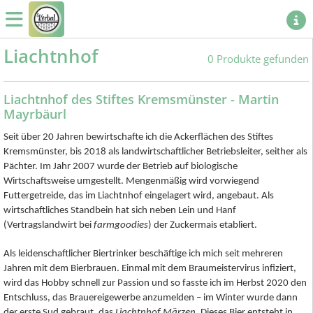
Liachtnhof
0 Produkte gefunden
Liachtnhof des Stiftes Kremsmünster - Martin
Mayrbäurl
Seit über 20 Jahren bewirtschafte ich die Ackerflächen des Stiftes
Kremsmünster, bis 2018 als landwirtschaftlicher Betriebsleiter, seither als
Pächter. Im Jahr 2007 wurde der Betrieb auf biologische
Wirtschaftsweise umgestellt. Mengenmäßig wird vorwiegend
Futtergetreide, das im Liachtnhof eingelagert wird, angebaut. Als
wirtschaftliches Standbein hat sich neben Lein und Hanf
(Vertragslandwirt bei
farmgoodies
) der Zuckermais etabliert.
Als leidenschaftlicher Biertrinker beschäftige ich mich seit mehreren
Jahren mit dem Bierbrauen. Einmal mit dem Braumeistervirus infiziert,
wird das Hobby schnell zur Passion und so fasste ich im Herbst 2020 den
Entschluss, das Brauereigewerbe anzumelden – im Winter wurde dann
der erste Sud gebraut, das
Liachtnhof Märzen.
Dieses Bier entsteht in