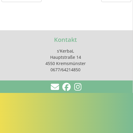
Kontakt
s'KerbaL
Hauptstraße 14
4550 Kremsmünster
0677/64214850