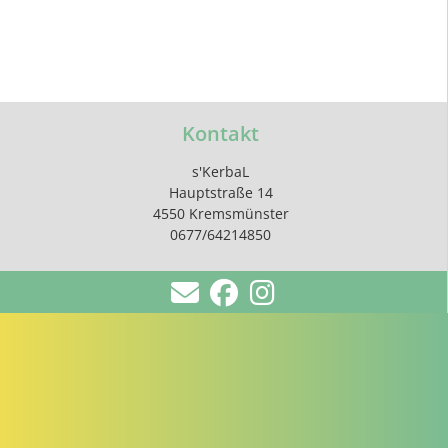
Kontakt
s'KerbaL
Hauptstraße 14
4550 Kremsmünster
0677/64214850