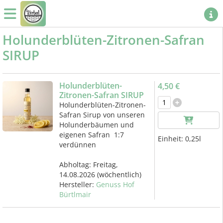
Holunderblüten-Zitronen-Safran
SIRUP
Holunderblüten-
4,50 €
Zitronen-Safran SIRUP
Holunderblüten-Zitronen-
Safran Sirup von unseren
Holunderbäumen und
eigenen Safran 1:7
Einheit:
0,25l
verdünnen
Abholtag:
Freitag,
14.08.2026
(wöchentlich)
Hersteller:
Genuss Hof
Bürtlmair